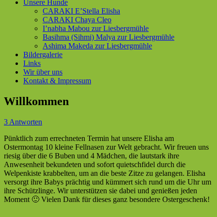
Unsere Hunde
CARAKI E’Stella Elisha
CARAKI Chaya Cleo
I’nabha Mabou zur Liesbergmühle
Basihma (Sihmi) Malya zur Liesbergmühle
Ashima Makeda zur Liesbergmühle
Bildergalerie
Links
Wir über uns
Kontakt & Impressum
Willkommen
3 Antworten
Pünktlich zum errechneten Termin hat unsere Elisha am
Ostermontag 10 kleine Fellnasen zur Welt gebracht. Wir freuen uns
riesig über die 6 Buben und 4 Mädchen, die lautstark ihre
Anwesenheit bekundeten und sofort quietschfidel durch die
Welpenkiste krabbelten, um an die beste Zitze zu gelangen. Elisha
versorgt ihre Babys prächtig und kümmert sich rund um die Uhr um
ihre Schützlinge. Wir unterstützen sie dabei und genießen jeden
Moment 🙂 Vielen Dank für dieses ganz besondere Ostergeschenk!